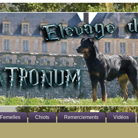
Femelles
Chiots
Remerciements
Vidéos
rmione
Aux propriétaires