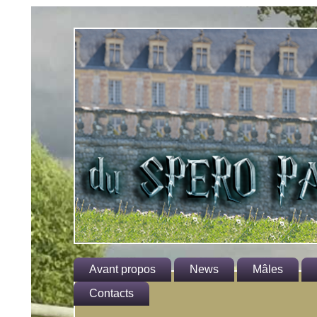
Avant propos
News
Mâles
Le standard
Contacts
Hagrid
He