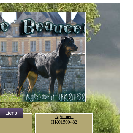
Liens
Agrément
HK01500482