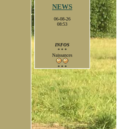
NEWS
06-08-26
08:53
INFOS
* * *
Naissances
* * *
A suivre
- photos
- résultats
- portée 2023
* * *