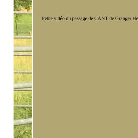
Onyx
Ol
So
Petite vidéo du passage de CANT de Granger He