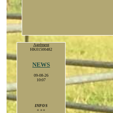
Agrément
HK01500482
NEWS
09-08-26
10:07
INFOS
* * *