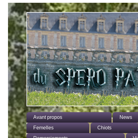
Avant propos
News
Le standard
Femelles
Chiots