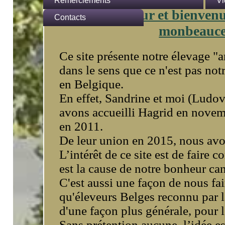
Hermione
Remerciements
Vi
Bonjour et bienvenu
Olympe
Aux propriétaires
Contacts
monbeauce
Sombral
Ce site présente notre élevage "
dans le sens que ce n'est pas notr
en Belgique.
En effet, Sandrine et moi (Ludo
avons accueilli Hagrid en nove
en 2011.
De leur union en 2015, nous av
L’intérêt de ce site est de faire 
est la cause de notre bonheur can
C'est aussi une façon de nous fai
qu'éleveurs Belges reconnu par 
d'une façon plus générale, pour 
Sans prétention aucune, l’idée es