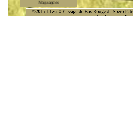
Naissances
©2015 LT:v2.0 Elevage du Bas-Rouge du Spero Patronu
* * *
exclusive de ce site - Rep
A suivre
- photos
- résultats
- portée 2023
* * *